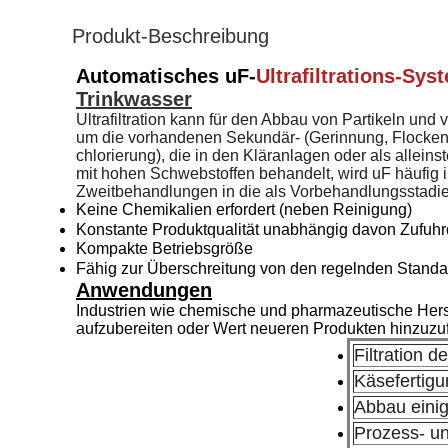
Produkt-Beschreibung
Automatisches uF-
Ultrafiltrations-Sys
Trinkwasser
Ultrafiltration kann für den Abbau von Partikeln u
um die vorhandenen Sekundär- (Gerinnung, Flockenbil
chlorierung), die in den Kläranlagen oder als all
mit hohen Schwebstoffen behandelt, wird uF häufig i
Zweitbehandlungen in die als Vorbehandlungsstadie
Keine Chemikalien erfordert (neben Reinigung)
Konstante Produktqualität unabhängig davon Zufuhrq
Kompakte Betriebsgröße
Fähig zur Überschreitung von den regelnden Standa
Anwendungen
Industrien wie chemische und pharmazeutische Herst
aufzubereiten oder Wert neueren Produkten hinzuzufü
Filtration 
Käsefertigu
Abbau einig
Prozess- u