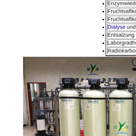
Enzymwied
Fruchtsaftk
Fruchtsaftk
Dialyse
und
Entsalzung 
Laborgradhe
Radiokarbo