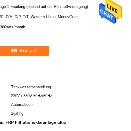
age 1-7working (depand auf der Rohstoffversorgung)
/C, D/A, D/P, T/T, Western Union, MoneyGram
300sets/month
Kontakt
Trinkwasserbehandlung
220V / 380V 50Hz/60Hz
Automatisch
1-jährig
em
FRP Filtrationskläranlage ultra
,