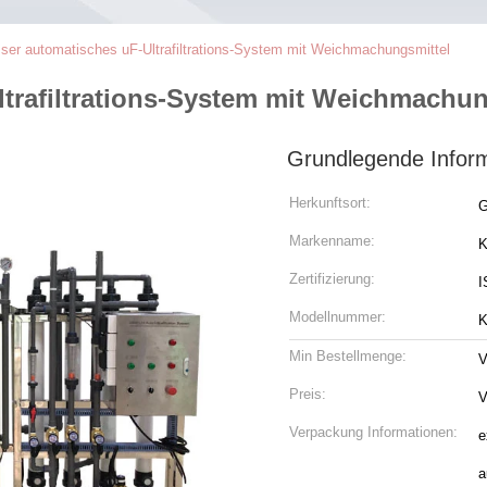
ser automatisches uF-Ultrafiltrations-System mit Weichmachungsmittel
trafiltrations-System mit Weichmachun
Grundlegende Infor
Herkunftsort:
G
Markenname:
K
Zertifizierung:
I
Modellnummer:
K
Min Bestellmenge:
V
Preis:
V
Verpackung Informationen:
e
a