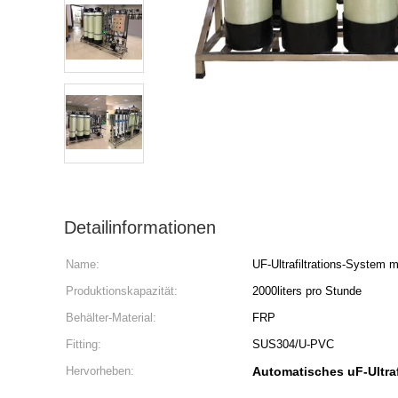
Detailinformationen
Name:
UF-Ultrafiltrations-System
Produktionskapazität:
2000liters pro Stunde
Behälter-Material:
FRP
Fitting:
SUS304/U-PVC
Hervorheben:
Automatisches uF-Ultraf