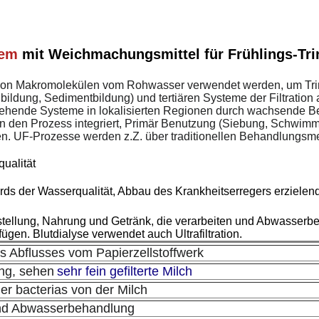
tem
mit Weichmachungsmittel für Frühlings-Tr
nd von Makromolekülen vom Rohwasser verwendet werden, um Tri
dung, Sedimentbildung) und tertiären Systeme der Filtration au
einstehende Systeme in lokalisierten Regionen durch wachsend
n den Prozess integriert, Primär Benutzung (Siebung, Schwimmau
n.
UF-Prozesse werden z.Z. über traditionellen Behandlungsm
ualität
rds der Wasserqualität, Abbau des Krankheitserregers erziele
ellung, Nahrung und Getränk, die verarbeiten und Abwasserbeha
gen. Blutdialyse verwendet auch Ultrafiltration.
des Abflusses vom Papierzellstoffwerk
ng, sehen
sehr fein gefilterte Milch
er bacterias von der Milch
nd Abwasserbehandlung