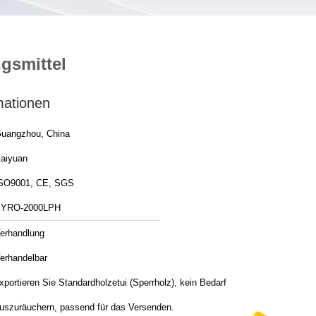
gsmittel
mationen
uangzhou, China
aiyuan
SO9001, CE, SGS
YRO-2000LPH
erhandlung
erhandelbar
xportieren Sie Standardholzetui (Sperrholz), kein Bedarf
uszuräuchern, passend für das Versenden.