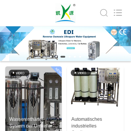
Yuan
Water
Treatment
Equipment
Co.,
Ltd..
All
Rights
HAUS
Reserved.
PRODUKTE
ÜBER
NEW
UNS
FABRIK-
AUSFLUG
Wasserenthärter-
Automatisches
QUALITÄTSKONTROLLE
System der Umkehr-
industrielles