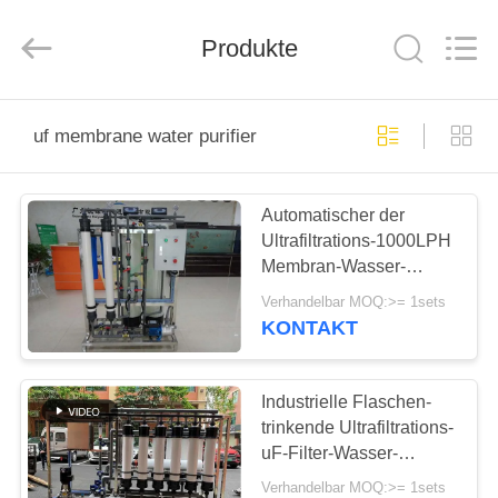
Yuan
Water
Treatment
Equipment
Produkte
Co.,
Ltd..
All
Rights
HAUS
Reserved.
uf membrane water purifier
PRODUKTE
Automatischer der
Ultrafiltrations-1000LPH
ÜBER
Membran-Wasser-
UNS
Reinigungsapparat
Verhandelbar MOQ:>= 1sets
Membran-des
KONTAKT
System-/uF
FABRIK-
AUSFLUG
Industrielle Flaschen-
trinkende Ultrafiltrations-
uF-Filter-Wasser-
QUALITÄTSKONTROLLE
Reinigungsapparat-
Verhandelbar MOQ:>= 1sets