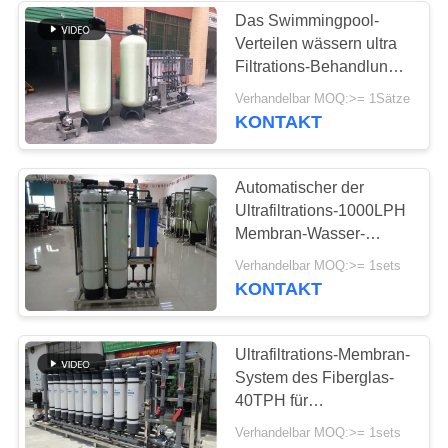
Das Swimmingpool-
Verteilen wässern ultra
Filtrations-Behandlungs-
Ausrüstung uF-Membran
Verhandelbar MOQ:>= 1Sätze
KONTAKT
Automatischer der
Ultrafiltrations-1000LPH
Membran-Wasser-
Reinigungsapparat
Verhandelbar MOQ:>= 1sets
Membran-des
KONTAKT
System-/uF
Ultrafiltrations-Membran-
System des Fiberglas-
40TPH für
Frucht/Gemüsesaft
Verhandelbar MOQ:>= 1sets