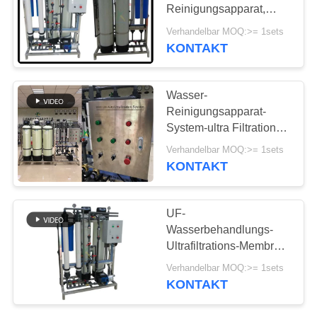
NEWS
Reinigungsapparat,
Wasseraufbereitungs-
Verhandelbar MOQ:>= 1sets
Systeme des Labor1t/h
KONTAKT
SITEMAP
PRIVACY
Wasser-
Reinigungsapparat-
POLICY
System-ultra Filtrations-
Membran-Wasser-Filter-
Verhandelbar MOQ:>= 1sets
Maschine 2000LPH uF
KONTAKT
UF-
Wasserbehandlungs-
Ultrafiltrations-Membran-
System-Mineralflaschen-
Verhandelbar MOQ:>= 1sets
Trinkwasser-
KONTAKT
Reinigungsapparat-
Anlage