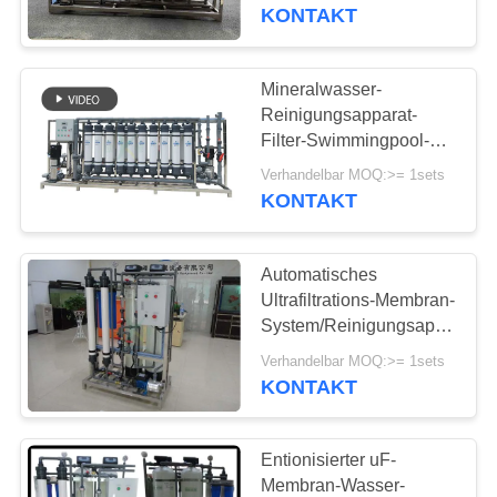
Systeme 20000 LPH
KONTAKT
TRETEN
SIE
Mineralwasser-
MIT
Reinigungsapparat-
Filter-Swimmingpool-
UNS
Bad-verteilender Filter
Verhandelbar MOQ:>= 1sets
IN
Ultrafiltration 40TPH uF
KONTAKT
VERBINDUNG
Automatisches
FORDERN
Ultrafiltrations-Membran-
SIE
System/Reinigungsapparat
1000LPH 5000L/H
EIN
Verhandelbar MOQ:>= 1sets
KONTAKT
ZITAT
Entionisierter uF-
COMPANY
Membran-Wasser-