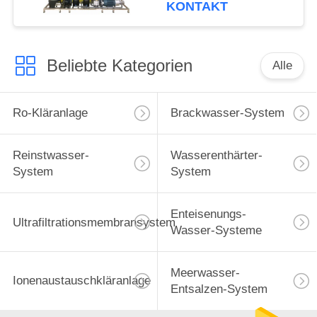
Wasserpflanze-
KONTAKT
Wasserentsalzungs-
Maschinen
Beliebte Kategorien
Alle
Ro-Kläranlage
Brackwasser-System
Reinstwasser-
Wasserenthärter-
System
System
Enteisenungs-
Ultrafiltrationsmembransystem
Wasser-Systeme
Meerwasser-
Ionenaustauschkläranlage
Entsalzen-System