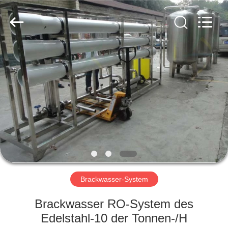
Yuan
Water
Treatment
Equipment
Co.,
Ltd..
All
Rights
HAUS
Reserved.
PRODUKTE
ÜBER
UNS
FABRIK-
AUSFLUG
Brackwasser-System
Brackwasser RO-System des
QUALITÄTSKONTROLLE
Edelstahl-10 der Tonnen-/H