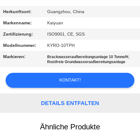
TRETEN
Herkunftsort:
Guangzhou, China
SIE
Markenname:
Kaiyuan
MIT
Zertifizierung:
ISO9001, CE, SGS
UNS
Modellnummer:
KYRO-10TPH
IN
Markieren:
,
Brackwasseraufbereitungsanlage 10 Tonne/H
VERBINDUNG
Rostfreie Grundwasseraufbereitungsanlage
KONTAKT!
FORDERN
SIE
EIN
DETAILS ENTFALTEN
ZITAT
Ähnliche Produkte
COMPANY