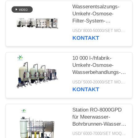
NEWS
Wasserentsalzungs-
Umkehr-Osmose-
Filter-System-
SITEMAP
Reinigungs-Behandlung
USD/`8000-50000/SET MOQ:1 Satz
RO-Anlage des
KONTAKT
PRIVACY
automatischen
unreinen Bohrloch-
POLICY
15TPH salzige
10 000 l-/hfabrik-
Umkehr-Osmose-
Wasserbehandlungs-
Maschinen-
USD/`5000-20000/SET MOQ:1 Satz
Wasserentsalzungs-
KONTAKT
Betriebswasserbehandlungs
Ausrüstung RO-
System
Station RO-8000GPD
für Meerwasser-
Bohrbrunnen-Wasser
zu trinkenden
USD/`6000-7000/SET MOQ:1 Satz