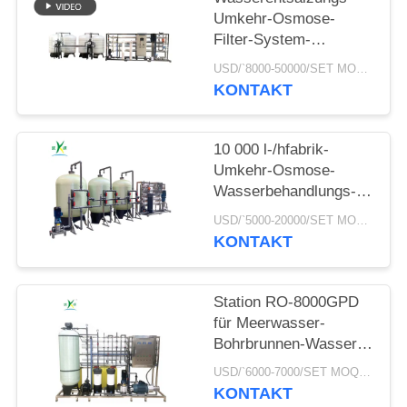
NEWS
Umkehr-Osmose-
Filter-System-
Reinigungs-Behandlung
SITEMAP
USD/`8000-50000/SET MOQ:1 Satz
RO-Anlage des
KONTAKT
automatischen
PRIVACY
unreinen Bohrloch-
15TPH salzige
POLICY
10 000 l-/hfabrik-
Umkehr-Osmose-
Wasserbehandlungs-
Maschinen-
USD/`5000-20000/SET MOQ:1 Satz
Wasserentsalzungs-
KONTAKT
Betriebswasserbehandlungs
Ausrüstung RO-
System
Station RO-8000GPD
für Meerwasser-
Bohrbrunnen-Wasser
zu trinkenden
USD/`6000-7000/SET MOQ:1 Satz
Wasserpflanze-
KONTAKT
Wasserentsalzungs-