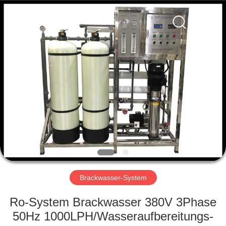
Yuan
Water
Treatment
Equipment
Co.,
Ltd..
All
Rights
HAUS
Reserved.
PRODUKTE
ÜBER
UNS
FABRIK-
AUSFLUG
Brackwasser-System
Ro-System Brackwasser 380V 3Phase
QUALITÄTSKONTROLLE
50Hz 1000LPH/Wasseraufbereitungs-