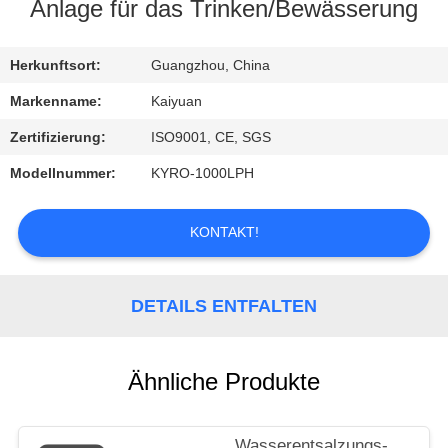
Anlage für das Trinken/Bewässerung
TRETEN
SIE
Herkunftsort:
Guangzhou, China
MIT
Markenname:
Kaiyuan
UNS
Zertifizierung:
ISO9001, CE, SGS
IN
Modellnummer:
KYRO-1000LPH
VERBINDUNG
KONTAKT!
FORDERN
SIE
DETAILS ENTFALTEN
EIN
ZITAT
Ähnliche Produkte
COMPANY
Wasserentsalzungs-