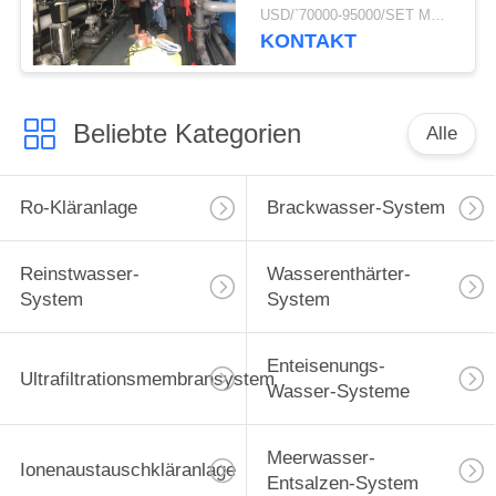
FRP 50 Tonnen pro
USD/`70000-95000/SET MOQ:1 Satz
Stunde für sauberes
KONTAKT
Trinkwasser
Beliebte Kategorien
Alle
Ro-Kläranlage
Brackwasser-System
Reinstwasser-
Wasserenthärter-
System
System
Enteisenungs-
Ultrafiltrationsmembransystem
Wasser-Systeme
Meerwasser-
Ionenaustauschkläranlage
Entsalzen-System