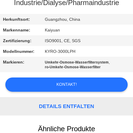
Industrie/Dialyse/Pharmaindustrie
TRETEN
SIE
Herkunftsort:
Guangzhou, China
MIT
Markenname:
Kaiyuan
UNS
Zertifizierung:
ISO9001, CE, SGS
IN
Modellnummer:
KYRO-3000LPH
VERBINDUNG
Markieren:
,
Umkehr-Osmose-Wasserfiltersystem
ro-Umkehr-Osmose-Wasserfilter
FORDERN
KONTAKT!
SIE
EIN
DETAILS ENTFALTEN
ZITAT
COMPANY
Ähnliche Produkte