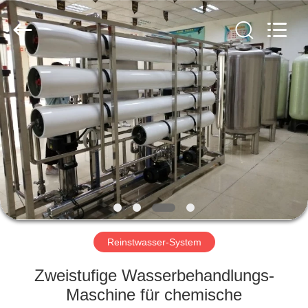
Yuan
Water
Treatment
Equipment
Co.,
Ltd..
All
Rights
HAUS
Reserved.
PRODUKTE
ÜBER
UNS
FABRIK-
AUSFLUG
Reinstwasser-System
Zweistufige Wasserbehandlungs-
QUALITÄTSKONTROLLE
Maschine für chemische