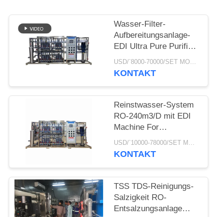
NEWS
Wasser-Filter-
SITEMAP
Aufbereitungsanlage-
EDI Ultra Pure Purifier
Machine-Umkehr-
USD/`8000-70000/SET MOQ:1 Satz
PRIVACY
Osmose-System RO-
KONTAKT
12000L/H
POLICY
Reinstwasser-System
RO-240m3/D mit EDI
Machine For
Subcritical High-
USD/`10000-78000/SET MOQ:1 Satz
Druckkocher-ultra
KONTAKT
reinem Wasser
TSS TDS-Reinigungs-
Salzigkeit RO-
Entsalzungsanlage