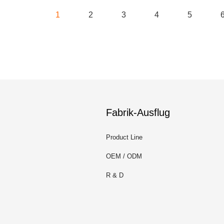
1
2
3
4
5
Fabrik-Ausflug
Product Line
OEM / ODM
R & D