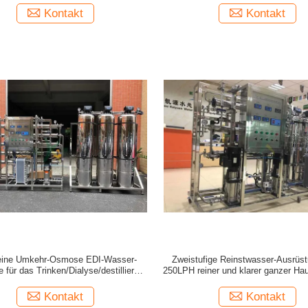
Kontakt
Kontakt
reine Umkehr-Osmose EDI-Wasser-
Zweistufige Reinstwasser-Ausrüst
 für das Trinken/Dialyse/destillieren
250LPH reiner und klarer ganzer Ha
er mit Sand-Kohlenstoff-Patrone
Filter
Kontakt
Kontakt