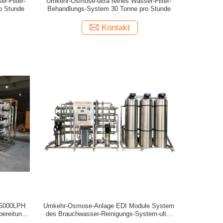
r-Filter-
Umkehr-Osmose-ultra reines Wasser-Filter-
o Stunde
Behandlungs-System 30 Tonne pro Stunde
Kontakt
-5000LPH
Umkehr-Osmose-Anlage EDI Module System
bereitungs-
des Brauchwasser-Reinigungs-System-ultra
-316
reine Wasser-15 18 Mohm