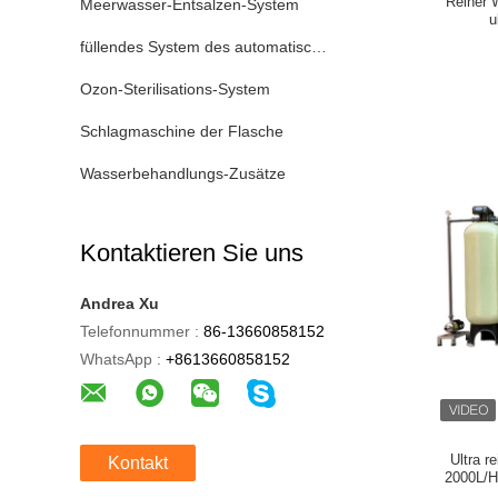
Reiner 
Meerwasser-Entsalzen-System
u
füllendes System des automatischen Wassers
Ozon-Sterilisations-System
Schlagmaschine der Flasche
Wasserbehandlungs-Zusätze
Kontaktieren Sie uns
Andrea Xu
Telefonnummer :
86-13660858152
WhatsApp :
+8613660858152
Ultra 
Kontakt
2000L/H