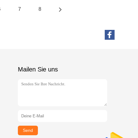
6
7
8
Mailen Sie uns
Send