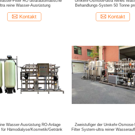
Wasser-Filter RO ultra/automatische
Umkehr-Osmose-ultra reines Wasse
ltra reine Wasser-Ausrüstung
Behandlungs-System 50 Tonne pr
Kontakt
Kontakt
reine Wasser-Ausrüstung RO-Anlage
Zweistufiger der Umkehr-Osmose
 für Hämodialyse/Kosmetik/Getränk
Filter System-ultra reiner Wasserauf
EDI Plant RO-Filtrations-SUS