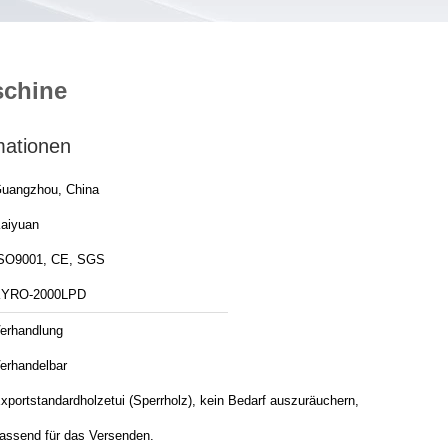
schine
mationen
uangzhou, China
aiyuan
SO9001, CE, SGS
YRO-2000LPD
erhandlung
erhandelbar
xportstandardholzetui (Sperrholz), kein Bedarf auszuräuchern,
assend für das Versenden.