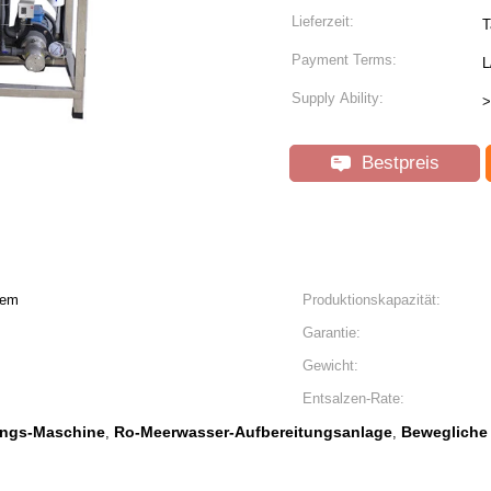
Lieferzeit:
T
Payment Terms:
L
Supply Ability:
>
Bestpreis
tem
Produktionskapazität:
Garantie:
Gewicht:
Entsalzen-Rate:
ungs-Maschine
Ro-Meerwasser-Aufbereitungsanlage
Bewegliche
,
,