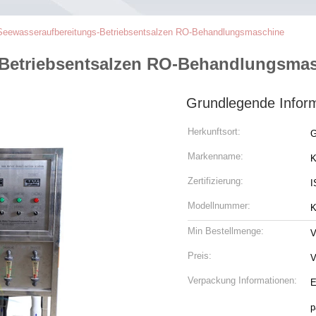
Seewasseraufbereitungs-Betriebsentsalzen RO-Behandlungsmaschine
-Betriebsentsalzen RO-Behandlungsma
Grundlegende Infor
Herkunftsort:
G
Markenname:
K
Zertifizierung:
I
Modellnummer:
K
Min Bestellmenge:
V
Preis:
V
Verpackung Informationen:
E
p