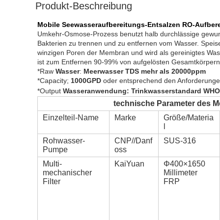
Produkt-Beschreibung
Mobile Seewasseraufbereitungs-Entsalzen RO-Aufber
Umkehr-Osmose-Prozess benutzt halb durchlässige gewund
Bakterien zu trennen und zu entfernen vom Wasser. Spei
winzigen Poren der Membran und wird als gereinigtes Was
ist zum Entfernen 90-99% von aufgelösten Gesamtkörpern 
*Raw 
Wasser
: 
Meerwasser TDS mehr als 20000ppm
*Capacity; 
1000GPD
oder entsprechend den Anforderung
*Output 
Wasseranwendung: Trinkwasserstandard WHO
technische Parameter des 
Einzelteil-Name
Marke
Größe/Materia
l
Rohwasser-
CNP//Danf
SUS-316
Pumpe
oss
Multi-
KaiYuan
Φ400×1650
mechanischer
Millimeter
Filter
FRP