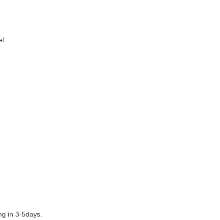
el
g in 3-5days.