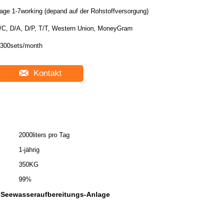
age 1-7working (depand auf der Rohstoffversorgung)
/C, D/A, D/P, T/T, Western Union, MoneyGram
300sets/month
Kontakt
2000liters pro Tag
1-jährig
350KG
99%
 Seewasseraufbereitungs-Anlage