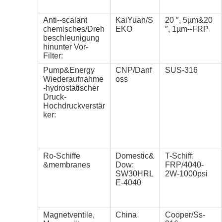
Anti--scalant
KaiYuan/S
20 ″, 5µm&20
chemisches/Dreh
EKO
″, 1µm--FRP
beschleunigung
hinunter Vor-
Filter:
Pump&Energy
CNP/Danf
SUS-316
Wiederaufnahme
oss
-hydrostatischer
Druck-
Hochdruckverstär
ker:
Ro-Schiffe
Domestic&
T-Schiff:
&membranes
Dow:
FRP/4040-
SW30HRL
2W-1000psi
E-4040
Magnetventile,
China
Cooper/Ss-