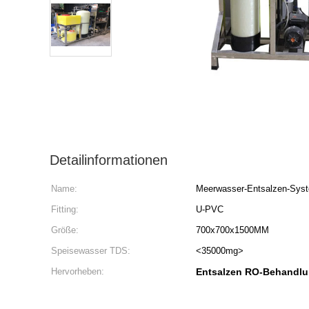
Detailinformationen
Name:
Meerwasser-Entsalzen-Sys
Fitting:
U-PVC
Größe:
700x700x1500MM
Speisewasser TDS:
<35000mg>
Hervorheben:
Entsalzen RO-Behandl