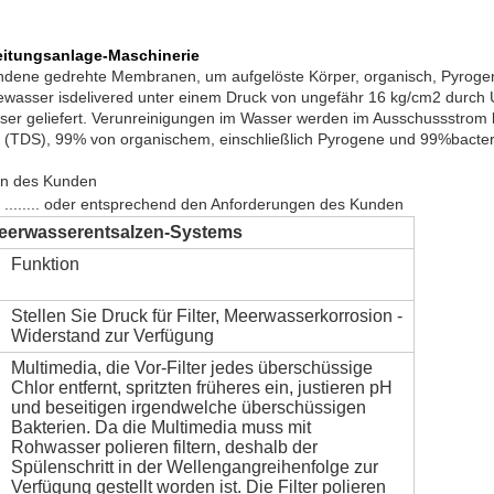
eitungsanlage-Maschinerie
ene gedrehte Membranen, um aufgelöste Körper, organisch, Pyrogene,
sewasser isdelivered unter einem Druck von ungefähr 16 kg/cm2 dur
ser geliefert. Verunreinigungen im Wasser werden im Ausschussstrom 
(TDS), 99% von organischem, einschließlich Pyrogene und 99%bacteri
en des Kunden
........
 oder entsprechend den Anforderungen des Kunden
Meerwasserentsalzen-Systems
Funktion
Stellen Sie Druck für Filter, Meerwasserkorrosion -
Widerstand zur Verfügung
Multimedia, die Vor-Filter jedes überschüssige
Chlor entfernt, spritzten früheres ein, justieren pH
und beseitigen irgendwelche überschüssigen
Bakterien. Da die Multimedia muss mit
Rohwasser polieren filtern, deshalb der
Spülenschritt in der Wellengangreihenfolge zur
Verfügung gestellt worden ist. Die Filter polieren