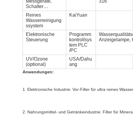
Messgeräte,
316
Schalter…
Reines
KaiYuan
Wasserreinigung
ssystem
Elektronische
Programm
Wasserqualitätsd
Steuerung
kontrollsys
Anzeigelampe, G
tem PLC
/PC
UV/Ozone
USA/Dahu
(optional)
ang
Anwendungen:
1. 
Elektronische Industrie: Vor-Filter für ultra reines Was
2. Nahrungsmittel- und Getränkeindustrie: Filter für Miner