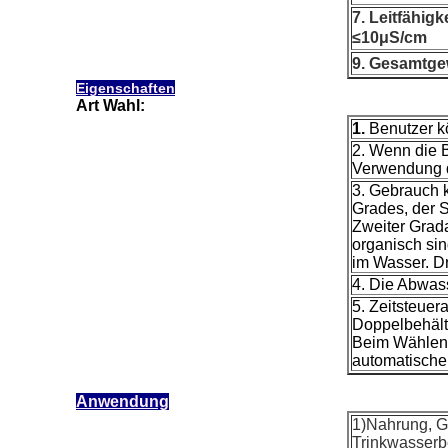
7. Leitfähigk
≤10μS/cm
9. 
Gesamtgew
Eigenschaften
Art Wahl:
1.
Benutzer k
2. Wenn die 
Verwendung de
3. Gebrauch k
Grades, der 
Zweiter Grada
organisch sin
im Wasser. D
4. Die Abwass
5. Zeitsteuer
Doppelbehält
Beim Wählen, 
automatische 
Anwendung
1)Nahrung, Ge
Trinkwasserb