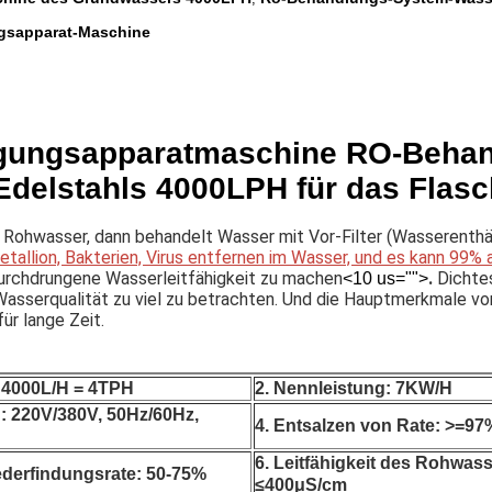
gsapparat-Maschine
gungsapparatmaschine RO-Beha
delstahls 4000LPH für das Flasch
 Rohwasser, dann behandelt Wasser mit Vor-Filter (Wasserenthä
metallion, Bakterien, Virus entfernen im Wasser, und es kann 99%
urchdrungene Wasserleitfähigkeit zu machen
.
 Dichte
<10 us="">
sserqualität zu viel zu betrachten. Und die Hauptmerkmale von 
für lange Zeit.
: 4000L/H = 4TPH
2. Nennleistung: 7KW/H
 220V/380V, 50Hz/60Hz, 
4. Entsalzen von Rate: >=97
6. Leitfähigkeit des Rohwass
ederfindungsrate: 50-75%
≤400μS/cm