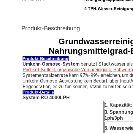
4 TPH-Wasser-Reinigun
Produkt-Beschreibung
Grundwasserreini
Nahrungsmittelgrad-E
Produkt-Beschreibung
Umkehr-Osmose-System
benutzt Stadtwasser als
Partikel, Kolloid, organische Verunreinigung, Schwer
Systementsalzenrate kann 97%-99% erreichen, um d
Umkehr-Osmose-Ausrüstung kein Bedarf, über InputWa
Regeneration, es zu tun können, stabil zu halten sein 
Produkt-Details
System RO-4000LPH
1.
Kapazität
3. Spannung:
1ph/3ph
5. Wasserwi