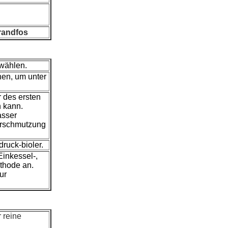
randfos
 wählen.
nen, um unter
 des ersten
 kann.
asser
verschmutzung
ruck-bioler.
Einkessel-,
thode an.
ur
 reine