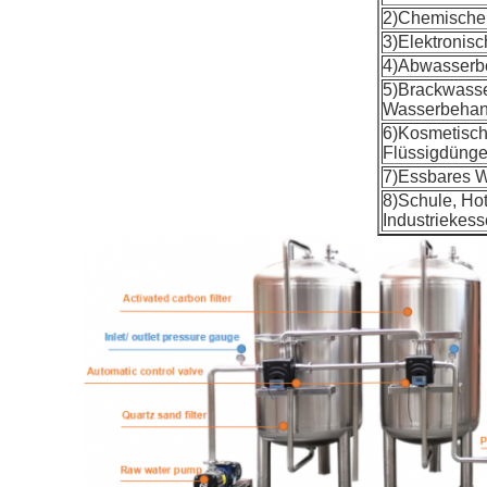
2)Chemische 
3)Elektronisc
4)Abwasserbe
5)Brackwasse
Wasserbehand
6)Kosmetisch
Flüssigdünge
7)Essbares Wü
8)Schule, Hot
Industriekes