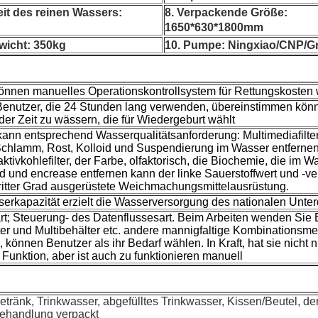
eit des reinen Wassers: 
8. Verpackende Größe:
1650*630*1800mm
icht: 350kg
10. Pumpe:
Ningxiao/CNP/G
önnen manuelles Operationskontrollsystem für Rettungskosten
Benutzer, die 24 Stunden lang verwenden, übereinstimmen kön
r Zeit zu wässern, die für Wiedergeburt wählt
ann entsprechend Wasserqualitätsanforderung: Multimediafilter
Schlamm, Rost, Kolloid und Suspendierung im Wasser entfernen
ktivkohlefilter, der Farbe, olfaktorisch, die Biochemie, die im W
d und encrease entfernen kann der linke Sauerstoffwert und -
ritter Grad ausgerüstete Weichmachungsmittelausrüstung.
erkapazität erzielt die Wasserversorgung des nationalen Unterd
art; Steuerung- des Datenflussesart. Beim Arbeiten wenden Sie 
er und Multibehälter etc. andere mannigfaltige Kombinationsme
können Benutzer als ihr Bedarf wählen. In Kraft, hat sie nicht n
Funktion, aber ist auch zu funktionieren manuell
tränk, Trinkwasser, abgefülltes Trinkwasser, Kissen/Beutel, der
ehandlung verpackt