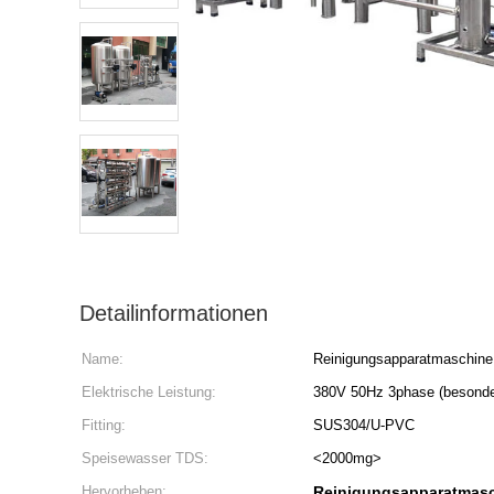
Detailinformationen
Name:
Reinigungsapparatmaschin
Elektrische Leistung:
380V 50Hz 3phase (besonder
Fitting:
SUS304/U-PVC
Speisewasser TDS:
<2000mg>
Hervorheben:
Reinigungsapparatmas