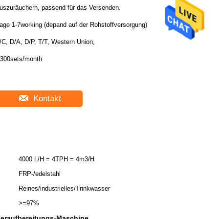
uszuräuchern, passend für das Versenden.
age 1-7working (depand auf der Rohstoffversorgung)
/C, D/A, D/P, T/T, Western Union,
300sets/month
Kontakt
4000 L/H = 4TPH = 4m3/H
FRP-/edelstahl
Reines/industrielles/Trinkwasser
>=97%
eraufbereitungs-Maschine
,