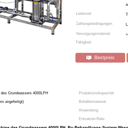
a
Lieferzeit:
T
Zahlungsbedingungen:
L
Versorgungsmaterial-
>
Fähigkeit:
Bestpreis
e des Grundwassers 4000LPH
Produktionskapazität:
s angefertigt)
Behältermaterial:
Anwendung:
Entsalzen-Rate:
chine des Grundwassers 4000LPH
Ro-Behandlungs-System-Wass
,