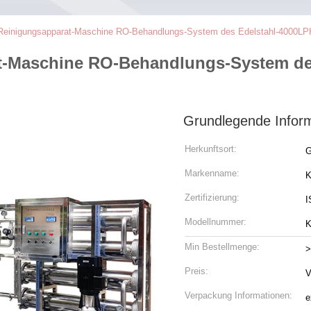
einigungsapparat-Maschine RO-Behandlungs-System des Edelstahl-4000LPH f
-Maschine RO-Behandlungs-System des
Grundlegende Infor
Herkunftsort:
G
Markenname:
K
Zertifizierung:
I
Modellnummer:
K
Min Bestellmenge:
>
Preis:
V
Verpackung Informationen:
e