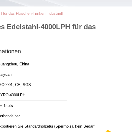
ür das Flaschen-Trinken industriell
 Edelstahl-4000LPH für das
mationen
uangzhou, China
aiyuan
SO9001, CE, SGS
YRO-4000LPH
= 1sets
erhandelbar
xportieren Sie Standardholzetui (Sperrholz), kein Bedarf