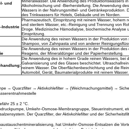
Mineralwasser. Die Anwendung des Produktionswassers in
l- und
Alkoholmischung und -Bierherstellung. Die Anwendung des
Wassers in der Nahrungsmittel- und Getränkeproduktion. 
des Trinkwassers für Hotels, Gebäude und im Norden.
Pharmazeutisch, Einspritzung mit reinem Wasser, hohem 
und sterilem Wasser, etc.-Reinigung und Trennung von Roh
-Industrie
Droge. Medizinische Hämodialyse, biochemische Analyse 
Einspritzung.
Die Anwendung des reinen Wassers in der Produktion von 
Shampoo, von Zahnpasta und von anderer Reinigungsflüss
Die Anwendung des reinen Wassers in der Produktion des
ie
Reagens, der Mineraldünger und der Papierherstellung.
Die Anwendung des in hohem Grade reinen Wassers, bei 
Galvanisierung und des Glases beschichtet. Ultraschallrein
ehandlung:
reinem Wasser. Die Oberflächenbeschichtung und die Rei
Automobil, Gerät, Baumaterialprodukte mit reinem Wasser.
e → Quarzfilter → Aktivkohlefilter → (Weichmachungsmittel) → Sic
sserentnahmestelle
fähr 25 ± 2 °C.
ochdruckpumpe, Umkehr-Osmose-Membrangruppe, Steuerinstrument, et
alzensystem. Der Quarzfilter, der Aktivkohlefilter und der Sicherheitsf
nenaustauschentmineralisierung, hat Umkehr-Osmose-Entsalzen die Vortei