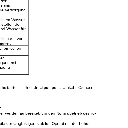
 der
 reinen
Die Versorgung
reinem Wasser
stoffen der
und Wasser für
skincare, von
igkeit.
 chemischen
der
igung mit
nigung
herheitsfilter → Hochdruckpumpe → Umkehr-Osmose-
c.
ilter werden aufbereitet, um den Normalbetrieb des ro-
le der langfristigen stabilen Operation, der hohen