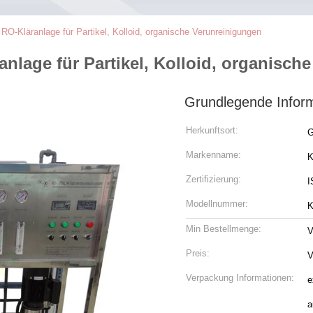
O-Kläranlage für Partikel, Kolloid, organische Verunreinigungen
nlage für Partikel, Kolloid, organisch
Grundlegende Infor
Herkunftsort:
G
Markenname:
K
Zertifizierung:
I
Modellnummer:
K
Min Bestellmenge:
V
Preis:
V
Verpackung Informationen:
e
a