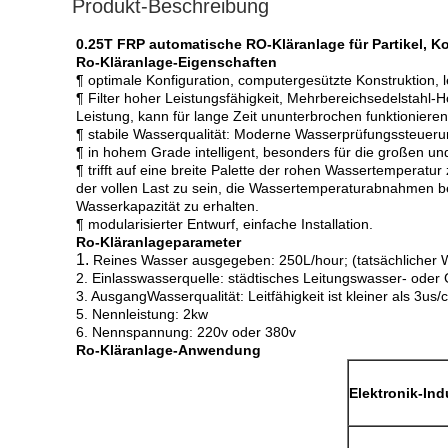
Produkt-Beschreibung
0.25T FRP automatische RO-Kläranlage für Partikel, K
Ro-Kläranlage-Eigenschaften
¶ optimale Konfiguration, computergesützte Konstruktion, 
¶ Filter hoher Leistungsfähigkeit, Mehrbereichsedelsta
Leistung, kann für lange Zeit ununterbrochen funktionieren
¶ stabile Wasserqualität: Moderne Wasserprüfungssteueru
¶ in hohem Grade intelligent, besonders für die großen und
¶ trifft auf eine breite Palette der rohen Wassertemperat
der vollen Last zu sein, die Wassertemperaturabnahmen bee
Wasserkapazität zu erhalten.
¶ modularisierter Entwurf, einfache Installation.
Ro-Kläranlageparameter
1.
Reines Wasser ausgegeben: 250L/hour; (tatsächlicher W
2. Einlasswasserquelle: städtisches Leitungswasser- od
3. AusgangWasserqualität: Leitfähigkeit ist kleiner als 3us/
5. Nennleistung: 2kw
6. Nennspannung: 220v oder 380v
Ro-Kläranlage-Anwendung
Elektronik-Ind