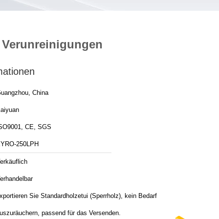
e Verunreinigungen
mationen
uangzhou, China
aiyuan
SO9001, CE, SGS
YRO-250LPH
erkäuflich
erhandelbar
xportieren Sie Standardholzetui (Sperrholz), kein Bedarf
uszuräuchern, passend für das Versenden.