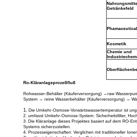
Nahrungsmitte
Getränkefeld
Phamaceutical
Kosmetik
Chemie und
Industriechem
Oberflächenb
Ro-Kläranlageprozeßfluß
Rohwasser-Behälter (Käuferversorgung) →raw Wasserpump
System → reine Wasserbehälter (Käuferversorgung) → Wa
1.
Die Umkehr-Osmose-Vorwärtswassertemperatur ist unge
2. umfasst Umkehr-Osmose-System: Sicherheitsfilter, H
3. Die Kläranlage dieses Projektes basiert auf dem RO-Ents
Systems sicherzustellen.
4. Prozesseigenschaften: Verglichen mit traditioneller Io