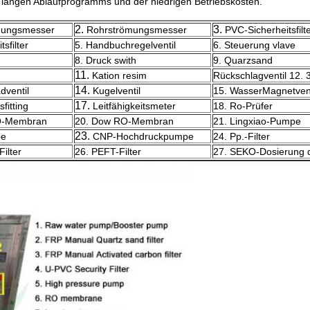
es langen Ablaufprogramms und der niedrigen Betriebskosten.
2.
3.
mungsmesser
Rohrströmungsmesser
PVC-Sicherheitsfilt
sfilter
5. Handbuchregelventil
6. Steuerung vlave
8. Druck swith
9. Quarzsand
11.
Kation resim
Rückschlagventil 12. 
14.
dventil
Kugelventil
15. WasserMagnetvent
17.
fitting
Leitfähigkeitsmeter
18. Ro-Prüfer
RO-Membran
20. Dow RO-Membran
21. Lingxiao-Pumpe
23.
pe
CNP-Hochdruckpumpe
24. Pp.-Filter
ilter
26. PEFT-Filter
27. SEKO-Dosierung 