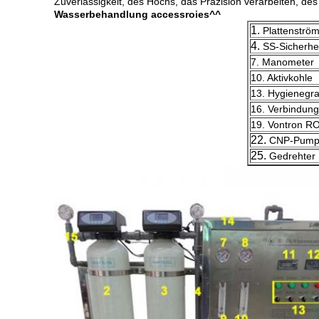
Zuverlässigkeit, des Hochs, das Präzision verarbeiten, d
Wasserbehandlung accessroies^^
1.
Plattenströ
4.
SS-Sicherheit
7. Manometer
10. Aktivkohle
13. Hygienegra
16. Verbindungs
19. Vontron 
22.
CNP-Pum
25.
Gedrehter F