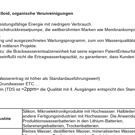
olloid, organische Verunreinigungen
leistungsfähige Energie mit niedrigem Verbrauch.
hl-Hochdruckkreiselpumpe, die weltberühmten Marken wie Membrankomp
.
ng und ausgezeichnetes Wartungsprogramm, zum von Wasserqualitätslang
 mittleren Projekte.
ur zu: die Brackwasserentsalzeneinheit hat seine eigenen PatentEntwur
influßt nicht die Ertragwasserkapazität, zu garantieren, dass Kunden 
asserertrag ist höher als Standardausführungswert)
er Grundwasser ETC….
<2ppm>
cm (TDS ist
die Qualität mit 4. Ausgängen entspricht den Sta
Silikon, Mikroelektronikprodukte mit Hochwasser. Halbleite
andere Fertigungsindustrien mit Hochwasser. Die Anwend
ustrie
Produktionswasserbatterien in den Lithium-Batterien,
Solarenergiebatterien, Trockenbatterien.
Reines Wasser, destilliertes Wasser, mineralisiertes Wasse