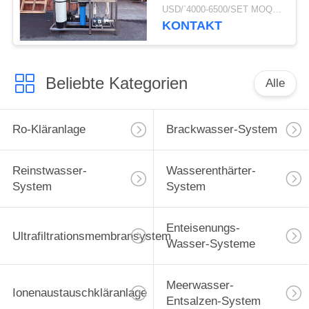
Maschine RO-
USD/`4000-6500/SET MOQ:1 Satz
1500GPD 2000 bis
KONTAKT
5000 Liter pro Tag
Beliebte Kategorien
Alle
Ro-Kläranlage
Brackwasser-System
Reinstwasser-
Wasserenthärter-
System
System
Enteisenungs-
Ultrafiltrationsmembransystem
Wasser-Systeme
Meerwasser-
Ionenaustauschkläranlage
Entsalzen-System