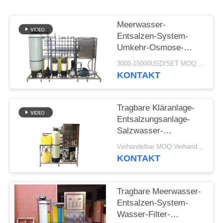
NEWS
Meerwasser-
SITEMAP
Entsalzen-System-
Umkehr-Osmose-
Trinkwasser-Filter-
3000-15000USD/SET MOQ:1set
PRIVACY
Behandlung RO-Anlage
KONTAKT
des Salz-500LPH
POLICY
Tragbare Kläranlage-
Entsalzungsanlage-
Salzwasser-
Behandlung des
Verhandelbar MOQ:Verhandlung
Meer5000lpd zu trinken
KONTAKT
Tragbare Meerwasser-
Entsalzen-System-
Wasser-Filter-