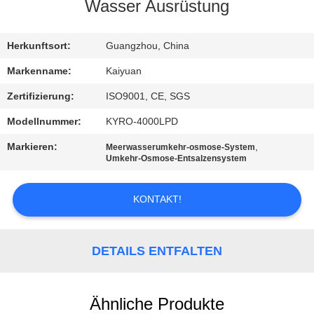
Wasser Ausrüstung
TRETEN
SIE
Herkunftsort:
Guangzhou, China
MIT
Markenname:
Kaiyuan
UNS
Zertifizierung:
ISO9001, CE, SGS
IN
Modellnummer:
KYRO-4000LPD
VERBINDUNG
Markieren:
,
Meerwasserumkehr-osmose-System
Umkehr-Osmose-Entsalzensystem
FORDERN
KONTAKT!
SIE
EIN
DETAILS ENTFALTEN
ZITAT
COMPANY
Ähnliche Produkte