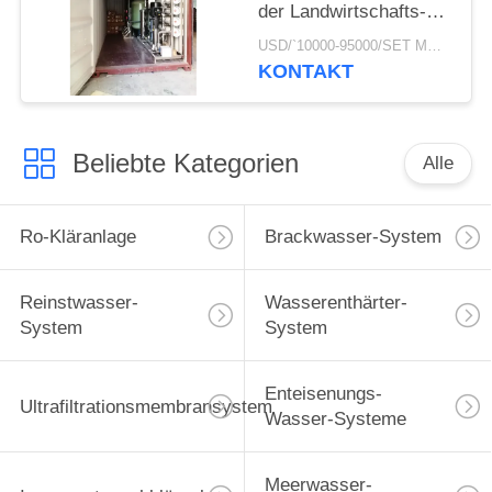
der Landwirtschafts-
50000GPD der
USD/`10000-95000/SET MOQ:1 SATZ
untertägigen wohlen
KONTAKT
Kläranlage im mobilen
Behälter
Beliebte Kategorien
Alle
Ro-Kläranlage
Brackwasser-System
Reinstwasser-
Wasserenthärter-
System
System
Enteisenungs-
Ultrafiltrationsmembransystem
Wasser-Systeme
Meerwasser-