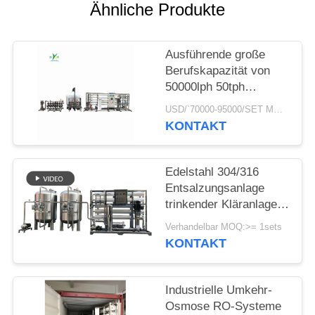
NEWS
Ähnliche Produkte
SITEMAP
Ausführende große
Berufskapazität von
50000lph 50tph
PRIVACY
industriellen RO-
USD/`70000-95000/SET MOQ:1 Satz
POLICY
Kläranlage Umkehr-
KONTAKT
Osmose-Systemen
Edelstahl 304/316
Entsalzungsanlage
trinkender Kläranlage-
Schulcampus-Umkehr-
Verhandelbar MOQ:>= 1sets
Osmose-Wasser-Filter
KONTAKT
Industrielle Umkehr-
Osmose RO-Systeme