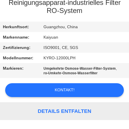
Reinigungsapparat-industrielles Filter
TRETEN
RO-System
SIE
Herkunftsort:
Guangzhou, China
MIT
UNS
Markenname:
Kaiyuan
IN
Zertifizierung:
ISO9001, CE, SGS
VERBINDUNG
Modellnummer:
KYRO-12000LPH
Markieren:
,
Umgekehrte Osmose-Wasser-Filter-System
ro-Umkehr-Osmose-Wasserfilter
FORDERN
SIE
KONTAKT!
EIN
ZITAT
DETAILS ENTFALTEN
COMPANY