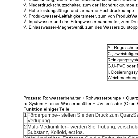
√
. Niederdruckschutzschalter, zum der Hochdruckpumpe z
√
. Hohe leistungsfähige und lärmarme Hochdruckpumpe.
√
. Produktwasser-Leitfähigkeitsmeter, zum von ProduktWa
√
. Inputwasser und das Ertragwassermanometer, zum Druck
√
. Einlasswasser-Magnetventil, zum des Wassers zu stopp
A., Regelschei
C., zweistufig
Reinigungssyst
G.U-PVC oder E
I. Dosierungssy
Weichmachungs
Prozess:
Rohwasserbehälter + Rohwasserpumpe + QuarzSand
ro-System + reiner Wasserbehälter + UVsterilisator (Ozon-
Funktion einiger Teile
1
Förderpumpe-- stellen Sie den Druck zum QuarzSand
Verfügung
2
Multi-Mediumfilter-- werden Sie Trübung, verscho
Substanz, Kolloid, ect los.