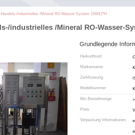
s-Handels-/industrielles /Mineral RO-Wasser-System 1000LPH
s-/industrielles /Mineral RO-Wasser-
Grundlegende Infor
Herkunftsort:
G
Markenname:
K
Zertifizierung:
I
Modellnummer:
K
Min Bestellmenge:
>
Preis:
V
Verpackung Informationen:
e
a