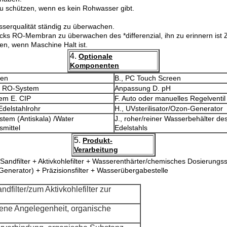
u schützen, wenn es kein Rohwasser gibt.
sserqualität ständig zu überwachen.
s RO-Membran zu überwachen des *differenzial, ihn zu erinnern ist Z
en, wenn Maschine Halt ist.
4.
Optionale
Komponenten
ben
B., PC Touch Screen
es RO-System
Anpassung D. pH
em E. CIP
F. Auto oder manuelles Regelventil
delstahlrohr
H., UVsterilisator/Ozon-Generator
stem (Antiskala) /Water
J., roher/reiner Wasserbehälter d
mittel
Edelstahls
5.
Produkt-
Verarbeitung
filter + Aktivkohlefilter + Wasserenthärter/chemisches Dosierungssy
Generator) + Präzisionsfilter + Wasserübergabestelle
filter/zum Aktivkohlefilter zur
bene Angelegenheit, organische