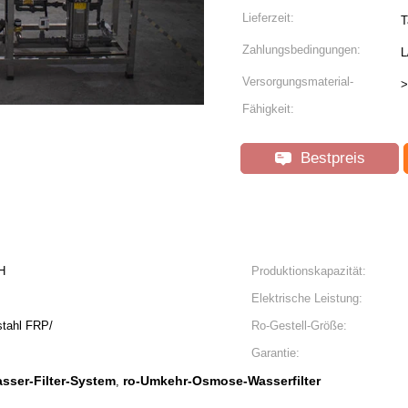
Lieferzeit:
T
Zahlungsbedingungen:
L
Versorgungsmaterial-
>
Fähigkeit:
Bestpreis
H
Produktionskapazität:
Elektrische Leistung:
stahl FRP/
Ro-Gestell-Größe:
Garantie:
ser-Filter-System
ro-Umkehr-Osmose-Wasserfilter
,