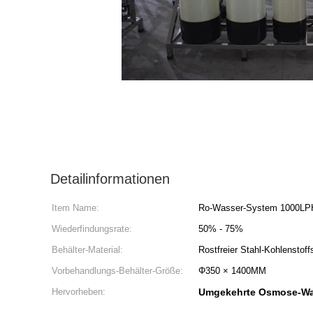
Detailinformationen
Item Name:
Ro-Wasser-System 1000LP
Wiederfindungsrate:
50% - 75%
Behälter-Material:
Rostfreier Stahl-Kohlenstoff
Vorbehandlungs-Behälter-Größe:
Φ350 × 1400MM
Hervorheben:
Umgekehrte Osmose-Was