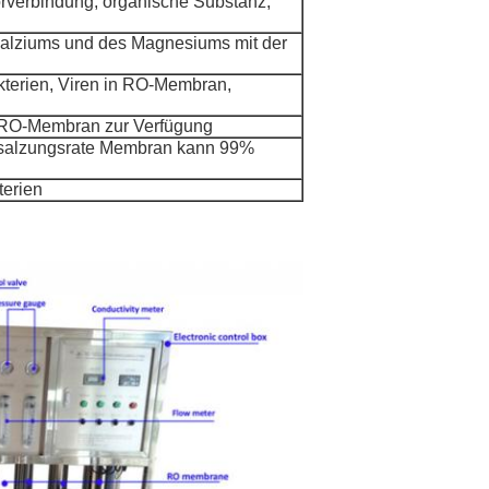
hlorverbindung, organische Substanz,
Kalziums und des Magnesiums mit der
Bakterien, Viren in RO-Membran,
 RO-Membran zur Verfügung
ntsalzungsrate Membran kann 99%
terien