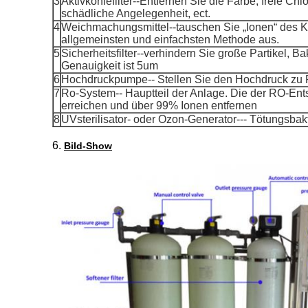
3
Aktivkohlefilter--Entfernen Sie die Farbe, freie C
schädliche Angelegenheit, ect.
4
Weichmachungsmittel--tauschen Sie „Ionen“ des 
allgemeinsten und einfachsten Methode aus.
5
Sicherheitsfilter--verhindern Sie große Partikel, 
Genauigkeit ist 5um
6
Hochdruckpumpe-- Stellen Sie den Hochdruck zu
7
Ro-System-- Hauptteil der Anlage. Die der RO-E
erreichen und über 99% Ionen entfernen
8
UVsterilisator- oder Ozon-Generator--- Tötungsbak
6.
Bild-Show