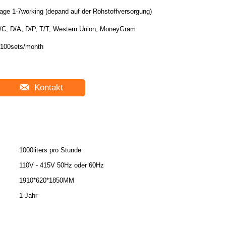
age 1-7working (depand auf der Rohstoffversorgung)
/C, D/A, D/P, T/T, Western Union, MoneyGram
100sets/month
Kontakt
1000liters pro Stunde
110V - 415V 50Hz oder 60Hz
1910*620*1850MM
1 Jahr