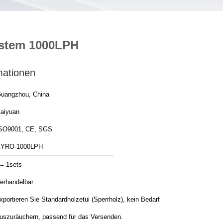
System 1000LPH
mationen
uangzhou, China
aiyuan
SO9001, CE, SGS
YRO-1000LPH
= 1sets
erhandelbar
xportieren Sie Standardholzetui (Sperrholz), kein Bedarf
uszuräuchern, passend für das Versenden.