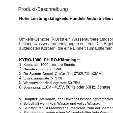
Produkt-Beschreibung
Hohe Leistungsfähigkeits-Handels-/industrielle
Umkehr-Osmose (RO) ist ein Wasseraufbereitungspr
Leitungswasserverunreinigungen entfernt. Das Ergeb
aufgelösten Körpern, die eine Einheit zum Entfernen f
KYRO-1000LPH RO-Kläranlage:
1.
Kapazität: 1000 Liter pro Stunde
2.
Nennleistung: 2.25KW/H
3.
1910*620*1850MM
Ro-System-Gestell-Größe:
4.
Entsalzungsrate: >=97%
5.
Wasserwiederfindungsrate: 50-75%
8.
110V - 415V, 50Hz oder 60Hz, 3phase
Spannung:
√
. Hauptteil (Membran) des Umkehr-Osmose-Systems wird 
√
. Selbsthalt wenn kein Wasser und volles Wasser.
√
. Selbstprüfer, RO-Membranautoerröten, zum der Membr
√
. Selbstanfang, wenn reiner Wasserbehälter kein Wasser