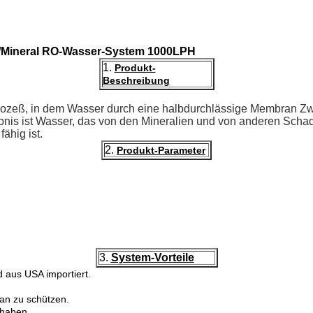
s /Mineral RO-Wasser-System 1000LPH
1.
Produkt-
Beschreibung
ozeß, in dem Wasser durch eine halbdurchlässige Membran Zw
nis ist Wasser, das von den Mineralien und von anderen Schads
ähig ist.
2.
Produkt-Parameter
3.
System-Vorteile
aus USA importiert.
an zu schützen.
 haben.