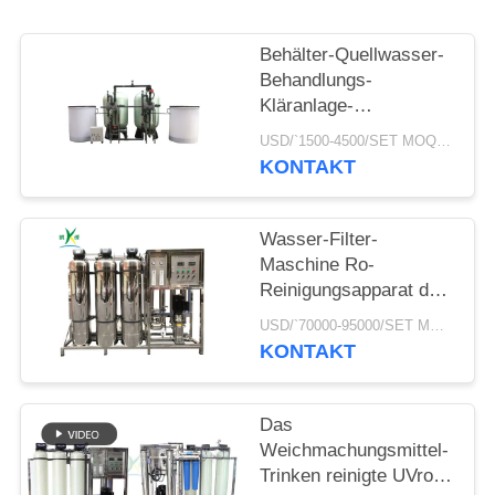
NEWS
Behälter-Quellwasser-
SITEMAP
Behandlungs-
Kläranlage-
Wasserenthärter-
USD/`1500-4500/SET MOQ:1 Satz
PRIVACY
System-
KONTAKT
Vorbehandlungs-
POLICY
Wasser-Filtrations-
Filter 15000L/H FRP
Wasser-Filter-
Maschine Ro-
Reinigungsapparat der
Umkehr-Osmose-
USD/`70000-95000/SET MOQ:1 Satz
1000lph mit
KONTAKT
Wasserenthärter
Das
Weichmachungsmittel-
Trinken reinigte UVro-