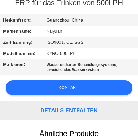
FRP für das Trinken von 500LPH
TRETEN
SIE
Herkunftsort:
Guangzhou, China
MIT
Markenname:
Kaiyuan
UNS
Zertifizierung:
ISO9001, CE, SGS
IN
Modellnummer:
KYRO-500LPH
VERBINDUNG
Markieren:
,
Wasserenthärter-Behandlungssysteme
erweichendes Wassersystem
FORDERN
KONTAKT!
SIE
EIN
DETAILS ENTFALTEN
ZITAT
COMPANY
Ähnliche Produkte