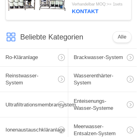
Kläranlage-Umkehr-
Verhandelbar MOQ:>= 1sets
Osmose-reine Wasser-
KONTAKT
Maschine für gut
Beliebte Kategorien
Alle
Ro-Kläranlage
Brackwasser-System
Reinstwasser-
Wasserenthärter-
System
System
Enteisenungs-
Ultrafiltrationsmembransystem
Wasser-Systeme
Meerwasser-
Ionenaustauschkläranlage
Entsalzen-System