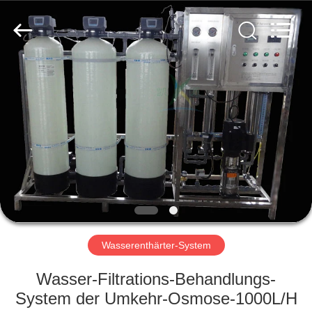
Yuan
Water
Treatment
Equipment
Co.,
Ltd..
All
Rights
HAUS
Reserved.
PRODUKTE
ÜBER
UNS
FABRIK-
AUSFLUG
Wasserenthärter-System
Wasser-Filtrations-Behandlungs-
QUALITÄTSKONTROLLE
System der Umkehr-Osmose-1000L/H