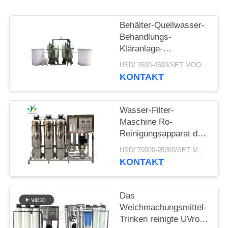
NEWS
Behälter-Quellwasser-
SITEMAP
Behandlungs-
Kläranlage-
Wasserenthärter-
USD/`1500-4500/SET MOQ:1 Satz
PRIVACY
System-
KONTAKT
Vorbehandlungs-
POLICY
Wasser-Filtrations-
Filter 15000L/H FRP
Wasser-Filter-
Maschine Ro-
Reinigungsapparat der
Umkehr-Osmose-
USD/`70000-95000/SET MOQ:1 Satz
1000lph mit
KONTAKT
Wasserenthärter
Das
Weichmachungsmittel-
Trinken reinigte UVro-