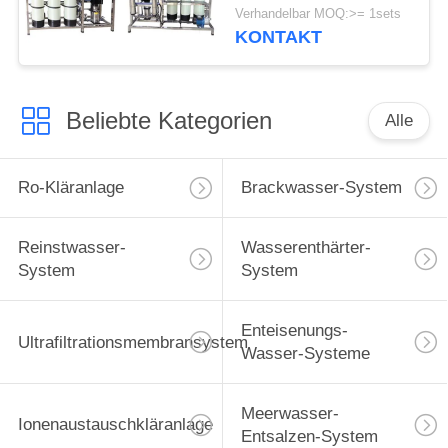
Kläranlage-Umkehr-
Verhandelbar MOQ:>= 1sets
Osmose-reine Wasser-
KONTAKT
Maschine für gut
Beliebte Kategorien
Alle
Ro-Kläranlage
Brackwasser-System
Reinstwasser-
Wasserenthärter-
System
System
Enteisenungs-
Ultrafiltrationsmembransystem
Wasser-Systeme
Meerwasser-
Ionenaustauschkläranlage
Entsalzen-System