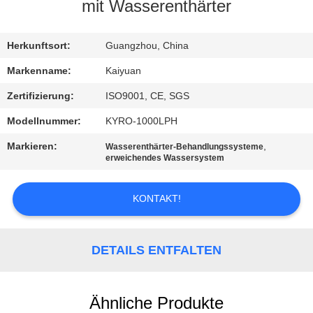
mit Wasserenthärter
TRETEN
SIE
Herkunftsort:
Guangzhou, China
MIT
Markenname:
Kaiyuan
UNS
Zertifizierung:
ISO9001, CE, SGS
IN
Modellnummer:
KYRO-1000LPH
VERBINDUNG
Markieren:
,
Wasserenthärter-Behandlungssysteme
erweichendes Wassersystem
FORDERN
KONTAKT!
SIE
EIN
DETAILS ENTFALTEN
ZITAT
COMPANY
Ähnliche Produkte