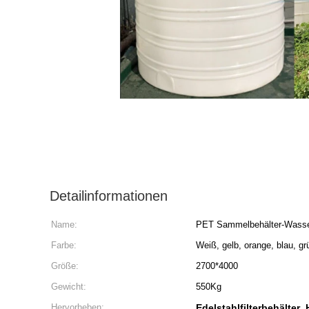
Detailinformationen
Name:
PET Sammelbehälter-Wasse
Farbe:
Weiß, gelb, orange, blau, g
Größe:
2700*4000
Gewicht:
550Kg
Hervorheben:
Edelstahlfilterbehälter
,