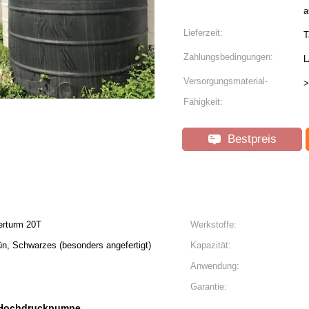
a
Lieferzeit:
T
Zahlungsbedingungen:
L
Versorgungsmaterial-
>
Fähigkeit:
Bestpreis
rturm 20T
Werkstoffe:
rün, Schwarzes (besonders angefertigt)
Kapazität:
Anwendung:
Garantie:
Hochdruckpumpe