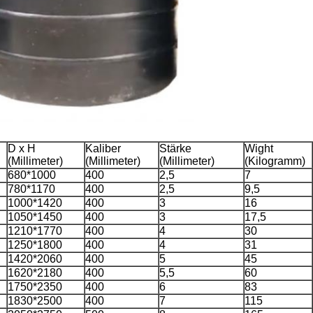
D x H
Kaliber
Stärke
Wight
(Millimeter)
(Millimeter)
(Millimeter)
(Kilogramm)
680*1000
400
2,5
7
780*1170
400
2,5
9,5
1000*1420
400
3
16
1050*1450
400
3
17,5
1210*1770
400
4
30
1250*1800
400
4
31
1420*2060
400
5
45
1620*2180
400
5,5
60
1750*2350
400
6
83
1830*2500
400
7
115