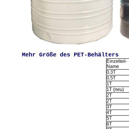
Mehr Größe des PET-Behälters
Einzelteil-
Name
0.3T
0.5T
1T
1T (neu)
2T
2T
3T
4T
5T
6T