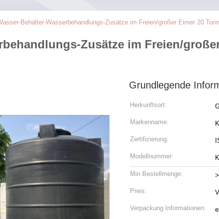
 Wasser-Behälter-Wasserbehandlungs-Zusätze im Freien/großer Eimer 20 To
erbehandlungs-Zusätze im Freien/große
Grundlegende Infor
Herkunftsort:
G
Markenname:
K
Zertifizierung:
I
Modellnummer:
K
Min Bestellmenge:
>
Preis:
V
Verpackung Informationen:
e