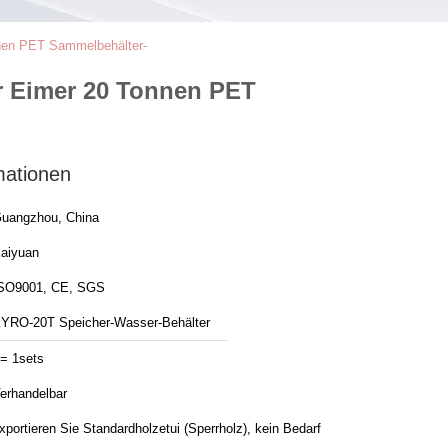
nnen PET Sammelbehälter-
r Eimer 20 Tonnen PET
mationen
uangzhou, China
aiyuan
SO9001, CE, SGS
YRO-20T Speicher-Wasser-Behälter
= 1sets
erhandelbar
xportieren Sie Standardholzetui (Sperrholz), kein Bedarf