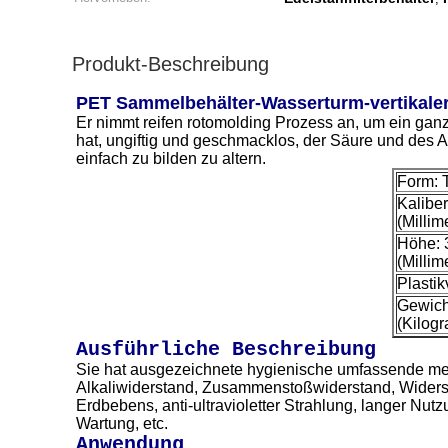
Produkt-Beschreibung
PET Sammelbehälter-Wasserturm-vertikaler 
Er nimmt reifen rotomolding Prozess an, um ein ganz
hat, ungiftig und geschmacklos, der Säure und des A
einfach zu bilden zu altern.
Form: 
Kaliber
(Millim
Höhe: 
(Millim
Plastik
Gewich
(Kilog
Ausführliche Beschreibung
Sie hat ausgezeichnete hygienische umfassende me
Alkaliwiderstand, Zusammenstoßwiderstand, Widersta
Erdbebens, anti-ultravioletter Strahlung, langer Nut
Wartung, etc.
Anwendung