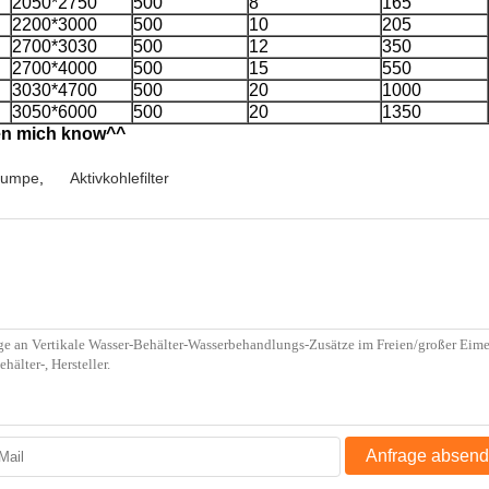
2050*2750
500
8
165
2200*3000
500
10
205
2700*3030
500
12
350
2700*4000
500
15
550
3030*4700
500
20
1000
3050*6000
500
20
1350
ßen mich know^^
pumpe
,
Aktivkohlefilter
Anfrage absen