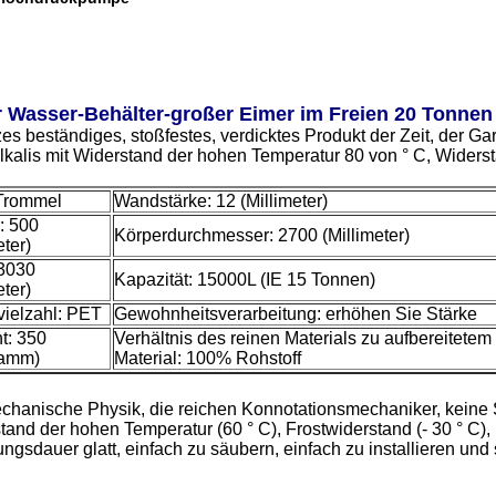
Wasser-Behälter-großer Eimer im Freien 20 Tonnen 
es beständiges, stoßfestes, verdicktes Produkt der Zeit, der 
lkalis mit Widerstand der hohen Temperatur 80 von ° C, Widerst
Trommel
Wandstärke: 12 (Millimeter)
: 500
Körperdurchmesser: 2700 (Millimeter)
eter)
3030
Kapazität: 15000L (IE 15 Tonnen)
eter)
vielzahl: PET
Gewohnheitsverarbeitung: erhöhen Sie Stärke
t: 350
Verhältnis des reinen Materials zu aufbereitetem
ramm)
Material: 100% Rohstoff
chanische Physik, die reichen Konnotationsmechaniker, keine
nd der hohen Temperatur (60 ° C), Frostwiderstand (- 30 ° C),
zungsdauer glatt, einfach zu säubern, einfach zu installieren u