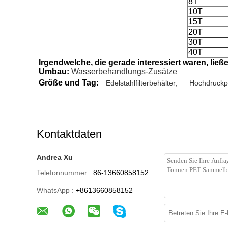
8T
10T
15T
20T
30T
40T
Irgendwelche, die gerade interessiert waren, lie
Umbau:
Wasserbehandlungs-Zusätze
Größe und Tag:
Edelstahlfilterbehälter
,
Hochdruck
Kontaktdaten
Andrea Xu
Telefonnummer :
86-13660858152
WhatsApp :
+8613660858152