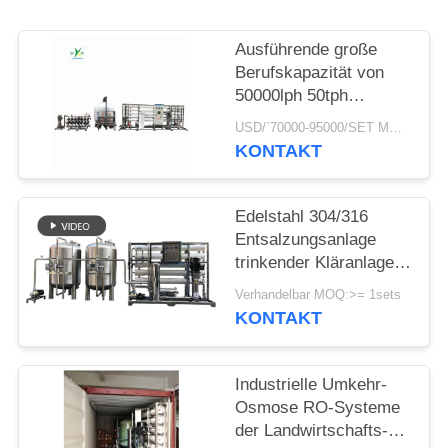
NEWS
Ausführende große
SITEMAP
Berufskapazität von
50000lph 50tph
industriellen RO-
USD/`70000-95000/SET MOQ:1 Satz
PRIVACY
Kläranlage Umkehr-
KONTAKT
Osmose-Systemen
POLICY
Edelstahl 304/316
Entsalzungsanlage
trinkender Kläranlage-
Schulcampus-Umkehr-
Verhandelbar MOQ:>= 1sets
Osmose-Wasser-Filter
KONTAKT
Industrielle Umkehr-
Osmose RO-Systeme
der Landwirtschafts-