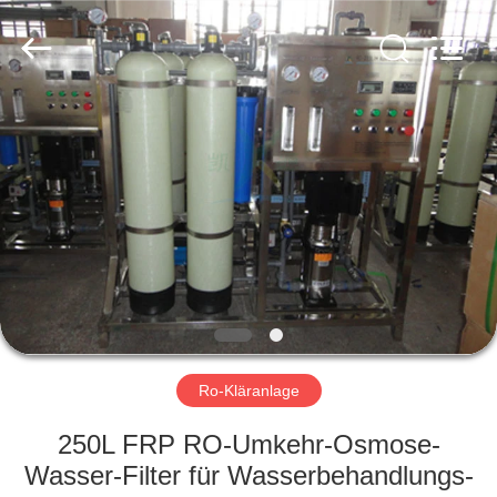
Yuan
Water
Treatment
Equipment
Co.,
Ltd..
All
Rights
HAUS
Reserved.
PRODUKTE
ÜBER
UNS
FABRIK-
AUSFLUG
Ro-Kläranlage
250L FRP RO-Umkehr-Osmose-
QUALITÄTSKONTROLLE
Wasser-Filter für Wasserbehandlungs-