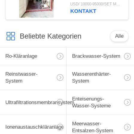
50000GPD der
USD/`10000-95000/SET MOQ:1 SATZ
untertägigen wohlen
KONTAKT
Kläranlage im mobilen
Behälter
Beliebte Kategorien
Alle
Ro-Kläranlage
Brackwasser-System
Reinstwasser-
Wasserenthärter-
System
System
Enteisenungs-
Ultrafiltrationsmembransystem
Wasser-Systeme
Meerwasser-
Ionenaustauschkläranlage
Entsalzen-System