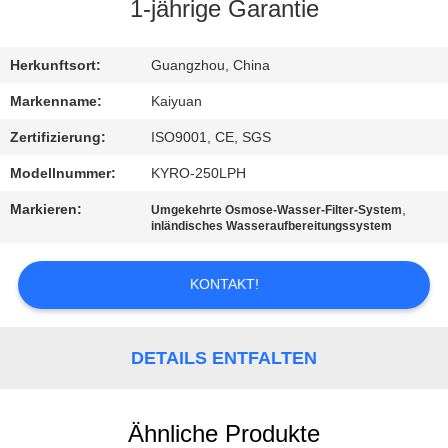
1-jährige Garantie
TRETEN
SIE
Herkunftsort:
Guangzhou, China
MIT
Markenname:
Kaiyuan
UNS
Zertifizierung:
ISO9001, CE, SGS
IN
Modellnummer:
KYRO-250LPH
VERBINDUNG
Markieren:
,
Umgekehrte Osmose-Wasser-Filter-System
inländisches Wasseraufbereitungssystem
FORDERN
KONTAKT!
SIE
EIN
DETAILS ENTFALTEN
ZITAT
COMPANY
Ähnliche Produkte