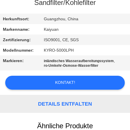
Sandfilter/Kohlefilter
TRETEN
SIE
Herkunftsort:
Guangzhou, China
MIT
Markenname:
Kaiyuan
UNS
Zertifizierung:
ISO9001, CE, SGS
IN
Modellnummer:
KYRO-5000LPH
VERBINDUNG
Markieren:
,
inländisches Wasseraufbereitungssystem
ro-Umkehr-Osmose-Wasserfilter
FORDERN
KONTAKT!
SIE
EIN
DETAILS ENTFALTEN
ZITAT
COMPANY
Ähnliche Produkte