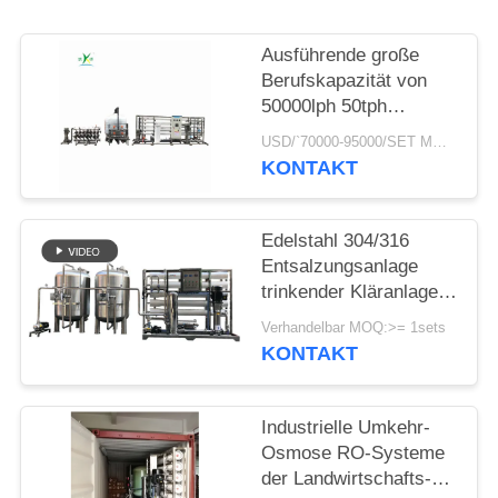
NEWS
Ausführende große
SITEMAP
Berufskapazität von
50000lph 50tph
industriellen RO-
USD/`70000-95000/SET MOQ:1 Satz
PRIVACY
Kläranlage Umkehr-
KONTAKT
Osmose-Systemen
POLICY
Edelstahl 304/316
Entsalzungsanlage
trinkender Kläranlage-
Schulcampus-Umkehr-
Verhandelbar MOQ:>= 1sets
Osmose-Wasser-Filter
KONTAKT
Industrielle Umkehr-
Osmose RO-Systeme
der Landwirtschafts-