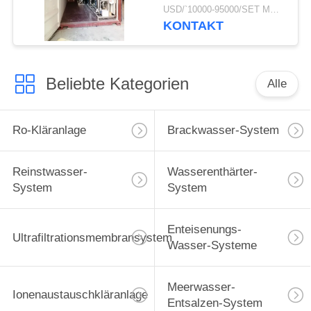
50000GPD der
USD/`10000-95000/SET MOQ:1 SATZ
untertägigen wohlen
KONTAKT
Kläranlage im mobilen
Behälter
Beliebte Kategorien
Alle
Ro-Kläranlage
Brackwasser-System
Reinstwasser-
Wasserenthärter-
System
System
Enteisenungs-
Ultrafiltrationsmembransystem
Wasser-Systeme
Meerwasser-
Ionenaustauschkläranlage
Entsalzen-System