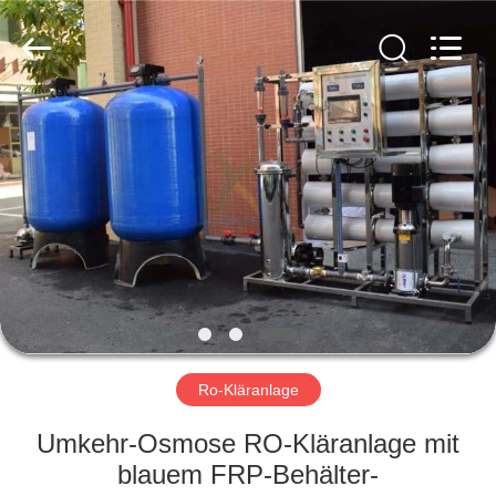
Yuan
Water
Treatment
Equipment
Co.,
Ltd..
All
Rights
HAUS
Reserved.
PRODUKTE
ÜBER
UNS
FABRIK-
AUSFLUG
Ro-Kläranlage
Umkehr-Osmose RO-Kläranlage mit
QUALITÄTSKONTROLLE
blauem FRP-Behälter-