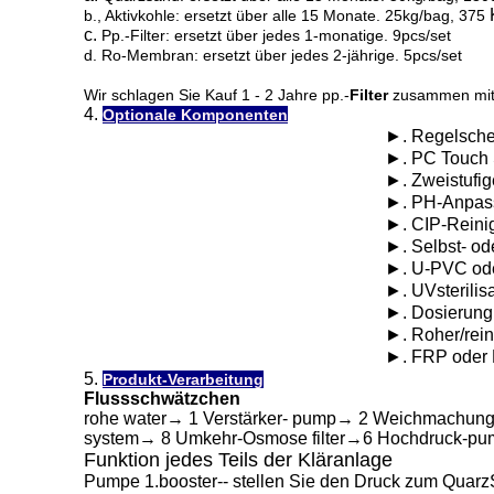
b., Aktivkohle: ersetzt über alle 15 Monate. 25kg/bag, 375
c.
Pp.-Filter: ersetzt über jedes 1-monatige. 9pcs/set
d. Ro-Membran: ersetzt über jedes 2-jährige. 5pcs/set
Wir schlagen Sie Kauf 1 - 2 Jahre pp.-
Filter
zusammen mit M
4.
Optionale Komponenten
►. Regelsche
►. PC Touch
►. Zweistufi
►. PH-Anpas
►. CIP-Reini
►. Selbst- od
►. U-PVC ode
►. UVsterilis
►. Dosierung
►. Roher/rein
►. FRP oder 
5.
Produkt-Verarbeitung
Flussschwätzchen
rohe water→ 1 Verstärker- pump→ 2 Weichmachungsmi
system→ 8 Umkehr-Osmose filter→6 Hochdruck-pump
Funktion jedes Teils der Kläranlage
Pumpe 1.booster-- stellen Sie den Druck zum QuarzSa