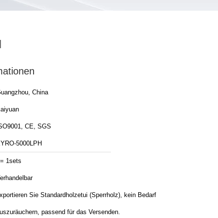
H
mationen
uangzhou, China
aiyuan
SO9001, CE, SGS
YRO-5000LPH
= 1sets
erhandelbar
xportieren Sie Standardholzetui (Sperrholz), kein Bedarf
uszuräuchern, passend für das Versenden.