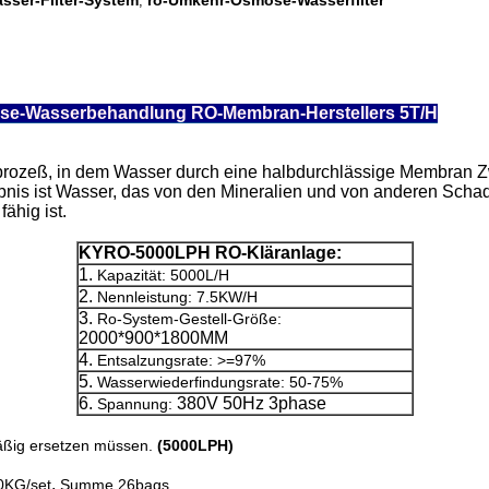
ser-Filter-System
ro-Umkehr-Osmose-Wasserfilter
,
se-Wasserbehandlung RO-Membran-Herstellers 5T/H
sprozeß, in dem Wasser durch eine halbdurchlässige Membran Z
nis ist Wasser, das von den Mineralien und von anderen Schads
ähig ist.
KYRO-5000LPH RO-Kläranlage:
1.
Kapazität: 5000L/H
2.
Nennleistung: 7.5KW/H
3.
Ro-System-Gestell-Größe:
2000*900*1800MM
4.
Entsalzungsrate: >=97%
5.
Wasserwiederfindungsrate: 50-75%
6.
380V 50Hz 3phase
Spannung:
lmäßig ersetzen müssen.
(5000LPH)
,
00KG/set
Summe 26bags