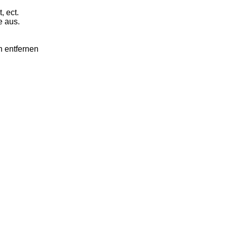
, ect.
e aus.
n entfernen