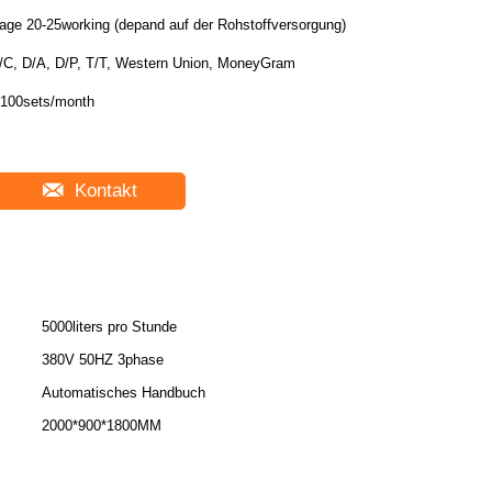
age 20-25working (depand auf der Rohstoffversorgung)
/C, D/A, D/P, T/T, Western Union, MoneyGram
100sets/month
Kontakt
5000liters pro Stunde
380V 50HZ 3phase
Automatisches Handbuch
2000*900*1800MM