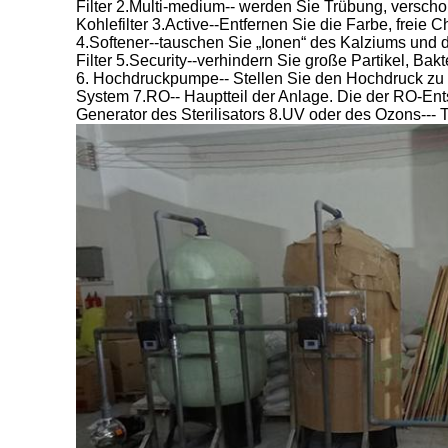
Filter 2.Multi-medium-- werden Sie Trübung, verscho
Kohlefilter 3.Active--Entfernen Sie die Farbe, freie
4.Softener--tauschen Sie „Ionen“ des Kalziums und
Filter 5.Security--verhindern Sie große Partikel, Ba
6. Hochdruckpumpe-- Stellen Sie den Hochdruck z
System 7.RO-- Hauptteil der Anlage. Die der RO-E
Generator des Sterilisators 8.UV oder des Ozons--- 