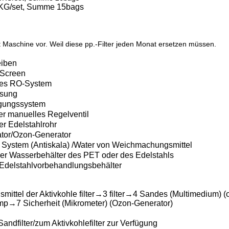
KG/set, Summe 15bags
aschine vor. Weil diese pp.-Filter jeden Monat ersetzen müssen.
iben
 Screen
ges RO-System
sung
gungssystem
er manuelles Regelventil
r Edelstahlrohr
ator/Ozon-Generator
 System (Antiskala) /Water von Weichmachungsmittel
er Wasserbehälter des PET oder des Edelstahls
Edelstahlvorbehandlungsbehälter
ttel der Aktivkohle filter→3 filter→4 Sandes (Multimedium) (o
→7 Sicherheit (Mikrometer) (Ozon-Generator)
ndfilter/zum Aktivkohlefilter zur Verfügung