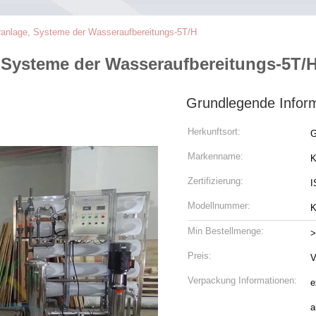
nlage, Systeme der Wasseraufbereitungs-5T/H
Systeme der Wasseraufbereitungs-5T/
Grundlegende Infor
Herkunftsort:
G
Markenname:
K
Zertifizierung:
I
Modellnummer:
K
Min Bestellmenge:
>
Preis:
V
Verpackung Informationen:
e
a