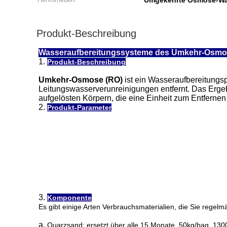
Umgekehrte Osmose-Was
Produkt-Beschreibung
Wasseraufbereitungssysteme des Umkehr-Osmo
1.
Produkt-Beschreibung
Umkehr-Osmose (RO)
ist ein Wasseraufbereitung
Leitungswasserverunreinigungen entfernt. Das Ergeb
aufgelösten Körpern, die eine Einheit zum Entfernen f
2.
Produkt-Parameter
3.
Komponente
Es gibt einige Arten Verbrauchsmaterialien, die Sie rege
a.
Quarzsand: ersetzt über alle 15 Monate. 50kg/bag, 13