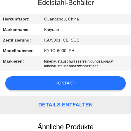
Edelstahl-Behälter
TRETEN
SIE
Herkunftsort:
Guangzhou, China
MIT
Markenname:
Kaiyuan
UNS
Zertifizierung:
ISO9001, CE, SGS
IN
Modellnummer:
KYRO-6000LPH
VERBINDUNG
Markieren:
,
Ionenaustauschwasserreinigungsapparat
Ionenaustauschharzwasserfilter
FORDERN
KONTAKT!
SIE
EIN
DETAILS ENTFALTEN
ZITAT
COMPANY
Ähnliche Produkte