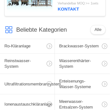
Trinkwasser/Getränk
Verhandelbar MOQ:>= 1sets
KONTAKT
Beliebte Kategorien
Alle
Ro-Kläranlage
Brackwasser-System
Reinstwasser-
Wasserenthärter-
System
System
Enteisenungs-
Ultrafiltrationsmembransystem
Wasser-Systeme
Meerwasser-
Ionenaustauschkläranlage
Entsalzen-System