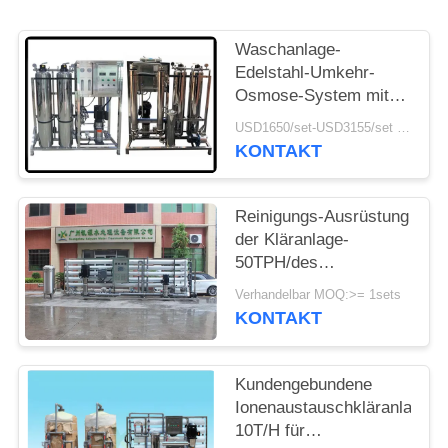
NEWS
Waschanlage-
SITEMAP
Edelstahl-Umkehr-
Osmose-System mit
Sand und Kohlefilter
USD1650/set-USD3155/set MOQ:>= 1sets
PRIVACY
KONTAKT
POLICY
Reinigungs-Ausrüstung
der Kläranlage-
50TPH/des
Brauchwassers mit
Verhandelbar MOQ:>= 1sets
Filter
KONTAKT
Kundengebundene
Ionenaustauschkläranlage
10T/H für