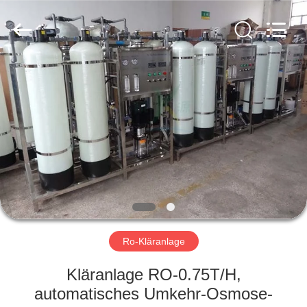
Yuan
Water
Treatment
Equipment
Co.,
Ltd..
All
Rights
HAUS
Reserved.
PRODUKTE
ÜBER
UNS
FABRIK-
AUSFLUG
Ro-Kläranlage
Kläranlage RO-0.75T/H,
QUALITÄTSKONTROLLE
automatisches Umkehr-Osmose-