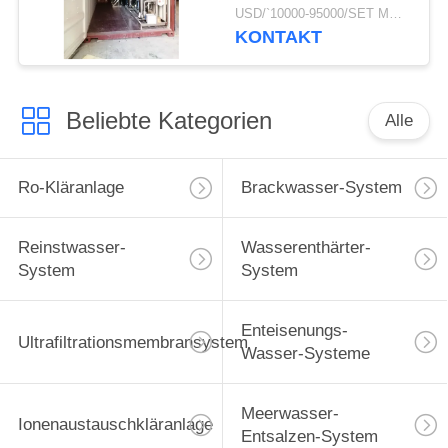
50000GPD der
USD/`10000-95000/SET MOQ:1 SATZ
untertägigen wohlen
KONTAKT
Kläranlage im mobilen
Behälter
Beliebte Kategorien
Alle
Ro-Kläranlage
Brackwasser-System
Reinstwasser-
Wasserenthärter-
System
System
Enteisenungs-
Ultrafiltrationsmembransystem
Wasser-Systeme
Meerwasser-
Ionenaustauschkläranlage
Entsalzen-System