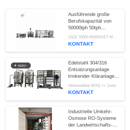
NEWS
Ausführende große
SITEMAP
Berufskapazität von
50000lph 50tph
industriellen RO-
USD/`70000-95000/SET MOQ:1 Satz
PRIVACY
Kläranlage Umkehr-
KONTAKT
Osmose-Systemen
POLICY
Edelstahl 304/316
Entsalzungsanlage
trinkender Kläranlage-
Schulcampus-Umkehr-
Verhandelbar MOQ:>= 1sets
Osmose-Wasser-Filter
KONTAKT
Industrielle Umkehr-
Osmose RO-Systeme
der Landwirtschafts-