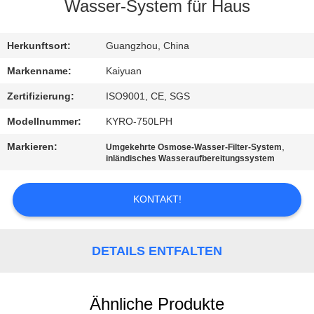
Wasser-System für Haus
TRETEN
SIE
Herkunftsort:
Guangzhou, China
MIT
Markenname:
Kaiyuan
UNS
Zertifizierung:
ISO9001, CE, SGS
IN
Modellnummer:
KYRO-750LPH
VERBINDUNG
Markieren:
,
Umgekehrte Osmose-Wasser-Filter-System
inländisches Wasseraufbereitungssystem
FORDERN
KONTAKT!
SIE
EIN
DETAILS ENTFALTEN
ZITAT
COMPANY
Ähnliche Produkte